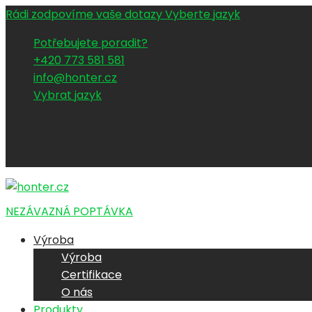
Rádi zodpovíme vaše dotazy
Vyberte jazyk
Potřebujete poradit?
+420 773 581 581
info@honter.cz
Vybrat jazyk
NEZÁVAZNÁ POPTÁVKA
Výroba
Výroba
Certifikace
O nás
Produkty