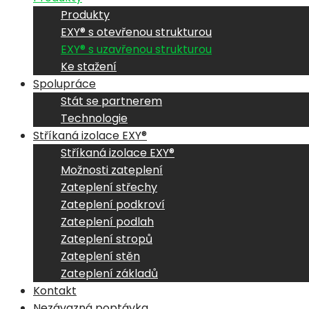
Produkty
EXY® s otevřenou strukturou
EXY® s uzavřenou strukturou
Ke stažení
Spolupráce
Stát se partnerem
Technologie
Stříkaná izolace EXY®
Stříkaná izolace EXY®
Možnosti zateplení
Zateplení střechy
Zateplení podkroví
Zateplení podlah
Zateplení stropů
Zateplení stěn
Zateplení základů
Kontakt
Nezávazná poptávka