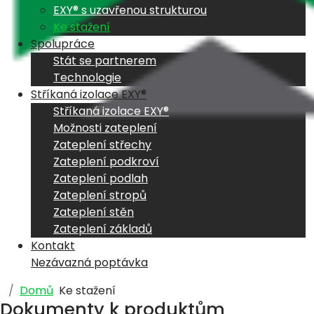
EXY® s uzavřenou strukturou
Ke stažení
Spolupráce
Stát se partnerem
Technologie
Stříkaná izolace EXY®
Stříkaná izolace EXY®
Možnosti zateplení
Zateplení střechy
Zateplení podkroví
Zateplení podlah
Zateplení stropů
Zateplení stěn
Zateplení základů
Kontakt
Nezávazná poptávka
Domů
Ke stažení
Dokumenty k produktům