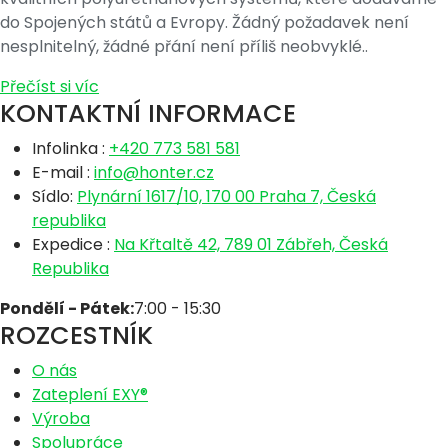
do Spojených států a Evropy. Žádný požadavek není
nesplnitelný, žádné přání není příliš neobvyklé..
Přečíst si víc
KONTAKTNÍ INFORMACE
Infolinka :
+420 773 581 581
E-mail :
info@honter.cz
Sídlo:
Plynární 1617/10, 170 00 Praha 7, Česká
republika
Expedice :
Na Křtaltě 42, 789 01 Zábřeh, Česká
Republika
Pondělí - Pátek:
7:00 - 15:30
ROZCESTNÍK
O nás
Zateplení EXY®
Výroba
Spolupráce