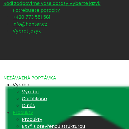
Rádi zodpovíme vaše dotazy
Vyberte jazyk
Potřebujete poradit?
+420 773 581 581
info@honter.cz
Vybrat jazyk
NEZÁVAZNÁ POPTÁVKA
Výroba
Výroba
Certifikace
O nás
Produkty
Produkty
EXY® s otevřenou strukturou