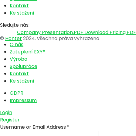
Kontakt
Ke stažení
Sledujte nás:
Company Presentation.PDF
Download Pricing.PDF
©
Honter
2024. všechna práva vyhrazena
O nás
Zateplení EXY®
Výroba
Spolupráce
Kontakt
Ke stažení
GDPR
Impressum
Login
Register
Username or Email Address
*