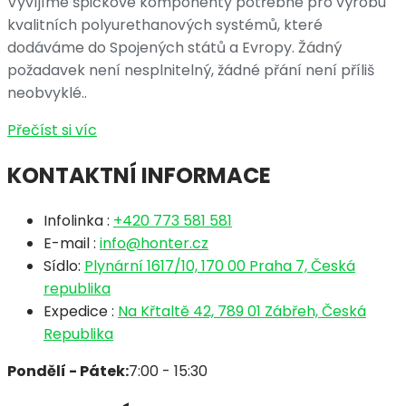
Vyvíjíme špičkové komponenty potřebné pro výrobu
kvalitních polyurethanových systémů, které
dodáváme do Spojených států a Evropy. Žádný
požadavek není nesplnitelný, žádné přání není příliš
neobvyklé..
Přečíst si víc
KONTAKTNÍ INFORMACE
Infolinka :
+420 773 581 581
E-mail :
info@honter.cz
Sídlo:
Plynární 1617/10, 170 00 Praha 7, Česká
republika
Expedice :
Na Křtaltě 42, 789 01 Zábřeh, Česká
Republika
Pondělí - Pátek:
7:00 - 15:30