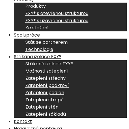
Produkty
EXY® s otevřenou strukturou
EXY® s uzavřenou strukturou
Ke stažení
Spolupráce
Stát se partnerem
Technologie
Stříkaná izolace EXY®
Stříkaná izolace EXY®
Možnosti zateplení
Zateplení střechy
Zateplení podkroví
Zateplení podlah
Zateplení stropů
Zateplení stěn
Zateplení základů
Kontakt
Nezávazná poptávka