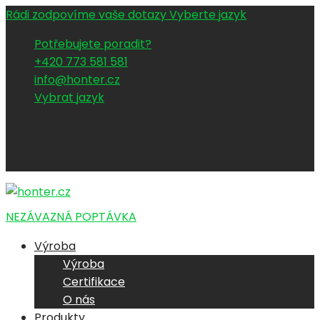
Rádi zodpovíme vaše dotazy
Vyberte jazyk
Potřebujete poradit?
+420 773 581 581
info@honter.cz
Vybrat jazyk
NEZÁVAZNÁ POPTÁVKA
Výroba
Výroba
Certifikace
O nás
Produkty