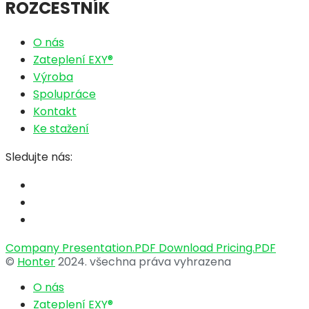
ROZCESTNÍK
O nás
Zateplení EXY®
Výroba
Spolupráce
Kontakt
Ke stažení
Sledujte nás:
Company Presentation.PDF
Download Pricing.PDF
©
Honter
2024. všechna práva vyhrazena
O nás
Zateplení EXY®