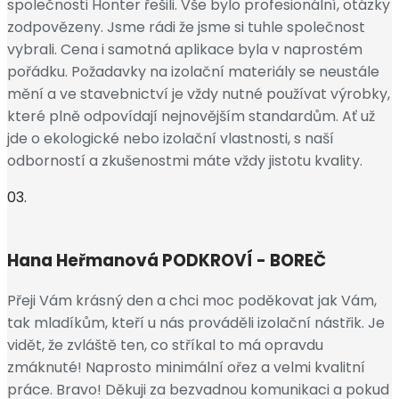
společnosti Honter řešili. Vše bylo profesionální, otázky
zodpovězeny. Jsme rádi že jsme si tuhle společnost
vybrali. Cena i samotná aplikace byla v naprostém
pořádku. Požadavky na izolační materiály se neustále
mění a ve stavebnictví je vždy nutné používat výrobky,
které plně odpovídají nejnovějším standardům. Ať už
jde o ekologické nebo izolační vlastnosti, s naší
odborností a zkušenostmi máte vždy jistotu kvality.
03.
Hana Heřmanová
PODKROVÍ - BOREČ
Přeji Vám krásný den a chci moc poděkovat jak Vám,
tak mladíkům, kteří u nás prováděli izolační nástřik. Je
vidět, že zvláště ten, co stříkal to má opravdu
zmáknuté! Naprosto minimální ořez a velmi kvalitní
práce. Bravo! Děkuji za bezvadnou komunikaci a pokud