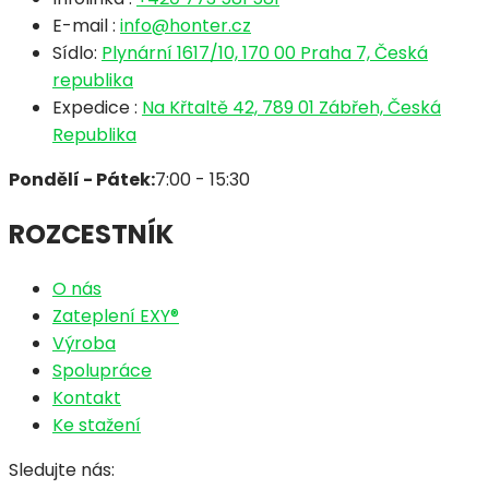
E-mail :
info@honter.cz
Sídlo:
Plynární 1617/10, 170 00 Praha 7, Česká
republika
Expedice :
Na Křtaltě 42, 789 01 Zábřeh, Česká
Republika
Pondělí - Pátek:
7:00 - 15:30
ROZCESTNÍK
O nás
Zateplení EXY®
Výroba
Spolupráce
Kontakt
Ke stažení
Sledujte nás: