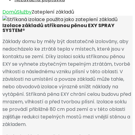
Domů
Služby
Zateplení základů
Izolace základů stříkanou pěnou EXY SPRAY
SYSTEM®
Základy domu by měly být dostatečně izolovány, aby
nedocházelo ke ztrátě tepla v místech, které jsou v
kontaktu se zemí. Díky izolaci soklu stříkanou pěnou
EXY se vyhnete zbytečným tepelným ztrátám, tvorbě
vlhkosti a následnému vzniku plísní v této oblasti. V
závislosti na umístění a povaze základů může tahle,
nebo obvodová izolace výrazně snížit náklady na
vytápění. Stříkaná pěna EXY chrání celou budovu před
mrazem, vlhkostí a před tvorbou plísní. Izolace soklu
se provádí přibližně 80 cm pod zemí a v této oblasti
zajišťuje redukci tepelných mostů mezi vnější stěnou a
základem.