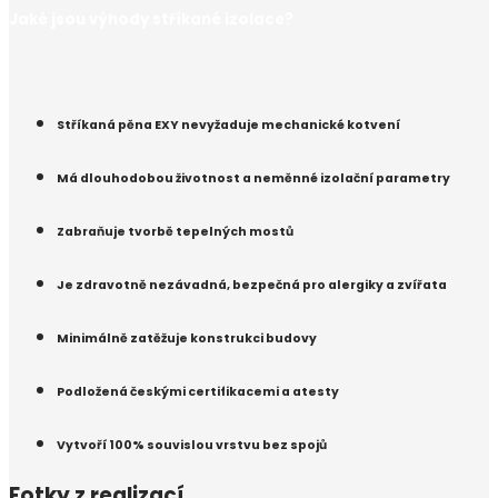
Jaké jsou výhody stříkané izolace?
Stříkaná pěna EXY nevyžaduje mechanické kotvení
Má dlouhodobou životnost a neměnné izolační parametry
Zabraňuje tvorbě tepelných mostů
Je zdravotně nezávadná, bezpečná pro alergiky a zvířata
Minimálně zatěžuje konstrukci budovy
Podložená českými certifikacemi a atesty
Vytvoří 100% souvislou vrstvu bez spojů
Fotky z realizací