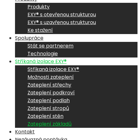
Produkty
EXY® s otevřenou strukturou
EXY® s uzavřenou strukturou
Ke stažení
Spolupráce
Stát se partnerem
Technologie
Stříkaná izolace EXY®
Stříkaná izolace EXY®
Možnosti zateplení
Zateplení střechy
Zateplení podkroví
Zateplení podlah
Zateplení stropů
Zateplení stěn
Zateplení základů
Kontakt
Nezávazná poptávka