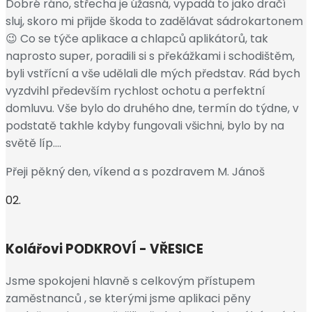
Dobré ráno, střecha je úžasná, vypadá to jako dračí
sluj, skoro mi přijde škoda to zadělávat sádrokartonem
😉 Co se týče aplikace a chlapců aplikátorů, tak
naprosto super, poradili si s překážkami i schodištěm,
byli vstřícní a vše udělali dle mých představ. Rád bych
vyzdvihl především rychlost ochotu a perfektní
domluvu. Vše bylo do druhého dne, termín do týdne, v
podstatě takhle kdyby fungovali všichni, bylo by na
světě líp….
Přeji pěkný den, víkend a s pozdravem M. Jánoš
02.
Kolářovi
PODKROVÍ - VŘESICE
Jsme spokojeni hlavně s celkovým přístupem
zaměstnanců , se kterými jsme aplikaci pěny