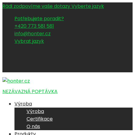
Rádi zodpovíme vaše dotazy
Vyberte jazyk
Potřebujete poradit?
+420 773 581 581
info@honter.cz
Vybrat jazyk
NEZÁVAZNÁ POPTÁVKA
Výroba
Výroba
Certifikace
O nás
Produkty