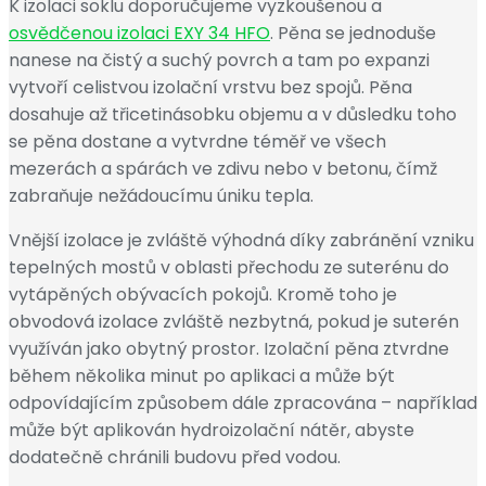
K izolaci soklu doporučujeme vyzkoušenou a
osvědčenou izolaci EXY 34 HFO
. Pěna se jednoduše
nanese na čistý a suchý povrch a tam po expanzi
vytvoří celistvou izolační vrstvu bez spojů. Pěna
dosahuje až třicetinásobku objemu a v důsledku toho
se pěna dostane a vytvrdne téměř ve všech
mezerách a spárách ve zdivu nebo v betonu, čímž
zabraňuje nežádoucímu úniku tepla.
Vnější izolace je zvláště výhodná díky zabránění vzniku
tepelných mostů v oblasti přechodu ze suterénu do
vytápěných obývacích pokojů. Kromě toho je
obvodová izolace zvláště nezbytná, pokud je suterén
využíván jako obytný prostor. Izolační pěna ztvrdne
během několika minut po aplikaci a může být
odpovídajícím způsobem dále zpracována – například
může být aplikován hydroizolační nátěr, abyste
dodatečně chránili budovu před vodou.