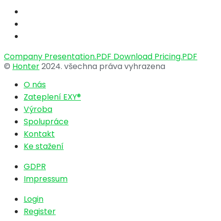
Company Presentation.PDF
Download Pricing.PDF
©
Honter
2024. všechna práva vyhrazena
O nás
Zateplení EXY®
Výroba
Spolupráce
Kontakt
Ke stažení
GDPR
Impressum
Login
Register